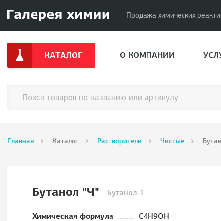
Продажа химических реакти
КАТАЛОГ
О КОМПАНИИ
УСЛ
Главная
Каталог
Растворители
Чистые
Бутан
Бутанол "Ч"
Бутанол-1
Химическая формула
С4H9OH